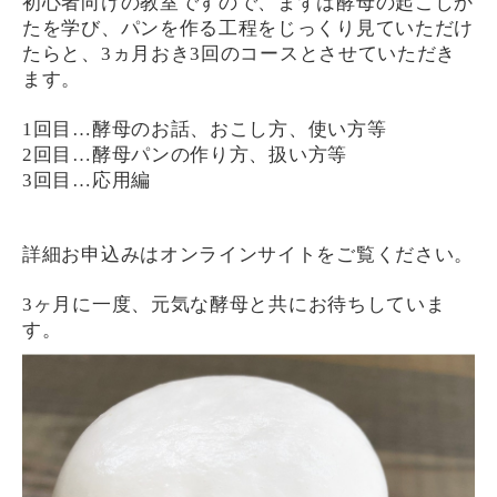
初心者向けの教室ですので、まずは酵母の起こしか
たを学び、パンを作る工程をじっくり見ていただけ
たらと、
3
ヵ月おき
3
回のコースとさせていただき
ます。
1
回目
…
酵母のお話、おこし方、使い方等
2
回目
…
酵母パンの作り方、扱い方等
3
回目
…
応用編
詳細お申込みはオンラインサイトをご覧ください。
3
ヶ月に一度、元気な酵母と共にお待ちしていま
す。