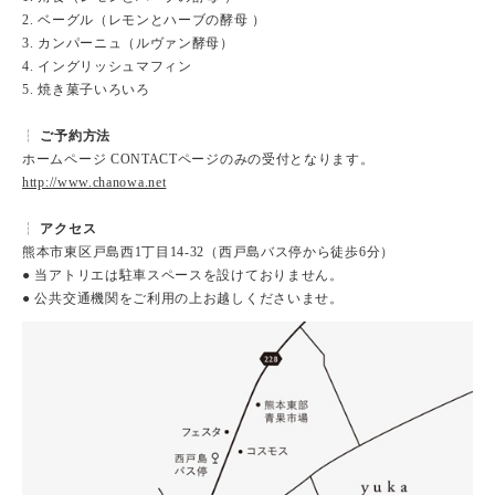
2. ベーグル（レモンとハーブの酵母 ）
3. カンパーニュ（ルヴァン酵母）
4. イングリッシュマフィン
5. 焼き菓子いろいろ
┆
ご予約方法
ホームページ CONTACTページのみの受付となります。
http://www.chanowa.net
┆
アクセス
熊本市東区戸島西1丁目14-32（西戸島バス停から徒歩6分）
● 当アトリエは駐車スペースを設けておりません。
● 公共交通機関をご利用の上お越しくださいませ。