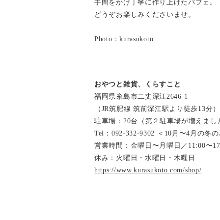
手間をかけ丁寧に作り上げたパフェ。
どうぞお楽しみくださいませ。
Photo：
kurasukoto
おやつと雑貨、くらすこと
福岡県糸島市二丈深江2646-1
（JR筑肥線 筑前深江駅より徒歩13分）
駐車場：20台（第２駐車場が増えまし
Tel：092-332-9302 ＜10月〜4月の
営業時間：金曜日〜月曜日／11:00〜17:0
休み：火曜日・水曜日・木曜日
https://www.kurasukoto.com/shop/