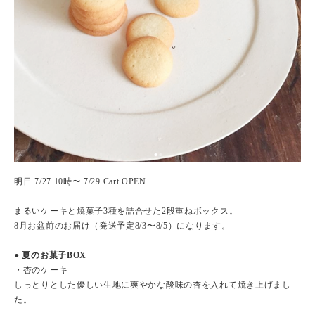
明日 7/27 10時〜 7/29 Cart OPEN
まるいケーキと焼菓子3種を詰合せた2段重ねボックス。
8月お盆前のお届け（発送予定8/3〜8/5）になります。
●
夏のお菓子BOX
・杏のケーキ
しっとりとした優しい生地に爽やかな酸味の杏を入れて焼き上げまし
た。