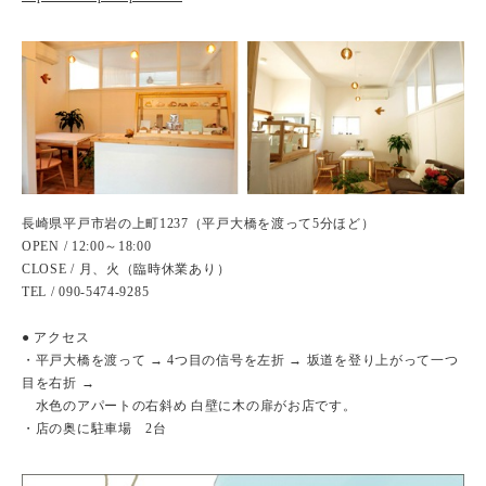
長崎県平戸市岩の上町1237（平戸大橋を渡って5分ほど）
OPEN / 12:00～18:00
CLOSE / 月、火（臨時休業あり）
TEL / 090-5474-9285
● アクセス
・平戸大橋を渡って → 4つ目の信号を左折 → 坂道を登り上がって一つ
目を右折 →
水色のアパートの右斜め 白壁に木の扉がお店です。
・店の奥に駐車場 2台