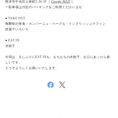
熊本市中央区上林町2-34-1F［
Google MAP
］
＊駐車場は付近のパーキングをご利用くださいませ
● TAKE OUT
梅酵母の角食・カンパーニュ・ベーグル・イングリッシュマフィン
焼菓子いろいろ
● EAT IN
水餃子
今回は、久しぶりにEAT INも。もちもちの水餃子、お口にあったら嬉
しいです。
どうぞよろしくお願いいたします。