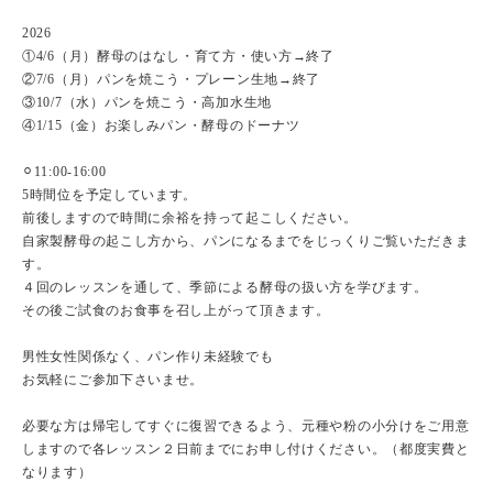
2026
①4/6（月）酵母のはなし・育て方・使い方→終了
②7/6（月）パンを焼こう・プレーン生地→終了
③10/7（水）パンを焼こう・高加水生地
④1/15（金）お楽しみパン・酵母のドーナツ
⚪︎11:00-16:00
5時間位を予定しています。
前後しますので時間に余裕を持って起こしください。
自家製酵母の起こし方から、パンになるまでをじっくりご覧いただきま
す。
４回のレッスンを通して、季節による酵母の扱い方を学びます。
その後ご試食のお食事を召し上がって頂きます。
男性女性関係なく、パン作り未経験でも
お気軽にご参加下さいませ。
必要な方は帰宅してすぐに復習できるよう、元種や粉の小分けをご用意
しますので各レッスン２日前までにお申し付けください。（都度実費と
なります）