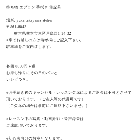
持ち物 エプロン 手拭き 筆記具
場所: yuka takayama atelier
〒861-8043
熊本県熊本市東区戸島西1-14-32
※車でお越しの方は備考欄にご記入下さい。
駐車場をご案内致します。
各回 8800円＋税
お持ち帰りにその日のパンと
レシピつき。
※お手続き後のキャンセル・レッスン欠席によるご返金は不可とさせて
頂いております。（ご友人等の代講可です）
（ご欠席の場合は事前にご連絡下さいませ。）
※レッスン中の写真・動画撮影・音声録音は
ご遠慮頂いております。
※初心者向けの教室となります。