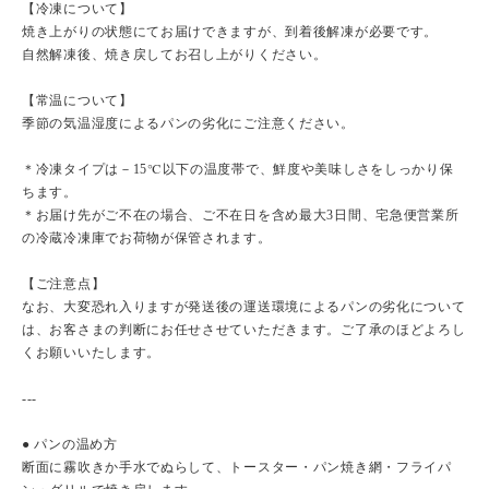
【冷凍について】
焼き上がりの状態にてお届けできますが、到着後解凍が必要です。
自然解凍後、焼き戻してお召し上がりください。
【常温について】
季節の気温湿度によるパンの劣化にご注意ください。
＊冷凍タイプは－15℃以下の温度帯で、鮮度や美味しさをしっかり保
ちます。
＊お届け先がご不在の場合、ご不在日を含め最大3日間、宅急便営業所
の冷蔵冷凍庫でお荷物が保管されます。
【ご注意点】
なお、大変恐れ入りますが発送後の運送環境によるパンの劣化について
は、お客さまの判断にお任せさせていただきます。ご了承のほどよろし
くお願いいたします。
---
● パンの温め方
断面に霧吹きか手水でぬらして、トースター・パン焼き網・フライパ