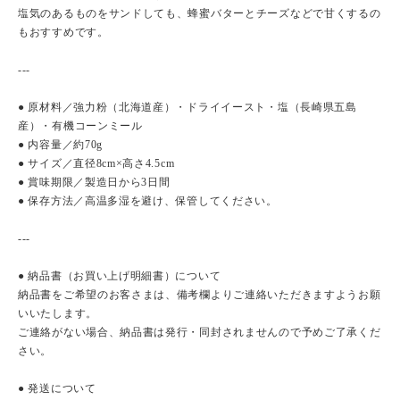
塩気のあるものをサンドしても、蜂蜜バターとチーズなどで甘くするの
もおすすめです。
---
● 原材料／強力粉（北海道産）・ドライイースト・塩（長崎県五島
産）・有機コーンミール
● 内容量／約70g
● サイズ／直径8cm×高さ4.5cm
● 賞味期限／製造日から3日間
● 保存方法／高温多湿を避け、保管してください。
---
● 納品書（お買い上げ明細書）について
納品書をご希望のお客さまは、備考欄よりご連絡いただきますようお願
いいたします。
ご連絡がない場合、納品書は発行・同封されませんので予めご了承くだ
さい。
● 発送について